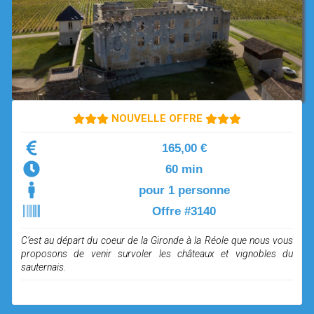
OPEN SUBMENU (SIMULATEUR)
SIMULATEUR
OPEN SUBMENU (DRÔNE)
DRÔNE
NOUVELLE OFFRE
165,00 €
60 min
pour 1 personne
Offre #3140
C’est au départ du coeur de la Gironde à la Réole que nous vous
proposons de venir survoler les châteaux et vignobles du
sauternais.