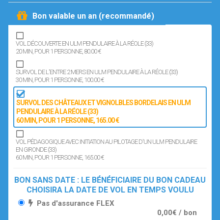
Bon valable un an (recommandé)
VOL DÉCOUVERTE EN ULM PENDULAIRE À LA RÉOLE (33)
20 MIN
, POUR 1 PERSONNE
, 80.00 €
SURVOL DE L'ENTRE 2 MERS EN ULM PENDULAIRE À LA RÉOLE (33)
30 MIN
, POUR 1 PERSONNE
, 100.00 €
SURVOL DES CHÂTEAUX ET VIGNOLBLES BORDELAIS EN ULM
PENDULAIRE À LA RÉOLE (33)
60 MIN
, POUR 1 PERSONNE
, 165.00 €
VOL PÉDAGOGIQUE AVEC INITIATION AU PILOTAGE D'UN ULM PENDULAIRE
EN GIRONDE (33)
60 MIN
, POUR 1 PERSONNE
, 165.00 €
BON SANS DATE : LE BÉNÉFICIAIRE DU BON CADEAU
CHOISIRA LA DATE DE VOL EN TEMPS VOULU
Pas d'assurance FLEX
0,00€ / bon