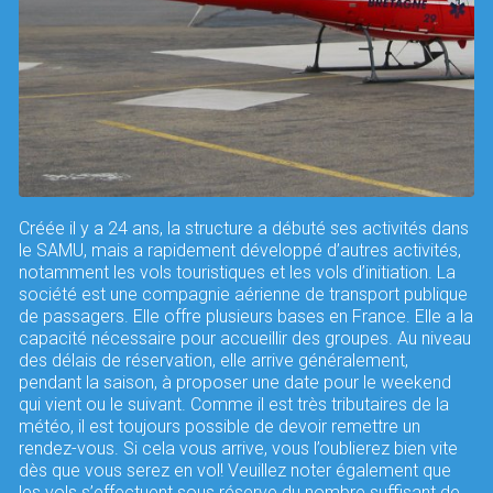
Créée il y a 24 ans, la structure a débuté ses activités dans
le SAMU, mais a rapidement développé d’autres activités,
notamment les vols touristiques et les vols d’initiation. La
société est une compagnie aérienne de transport publique
de passagers. Elle offre plusieurs bases en France. Elle a la
capacité nécessaire pour accueillir des groupes. Au niveau
des délais de réservation, elle arrive généralement,
pendant la saison, à proposer une date pour le weekend
qui vient ou le suivant. Comme il est très tributaires de la
météo, il est toujours possible de devoir remettre un
rendez-vous. Si cela vous arrive, vous l’oublierez bien vite
dès que vous serez en vol! Veuillez noter également que
les vols s’effectuent sous réserve du nombre suffisant de