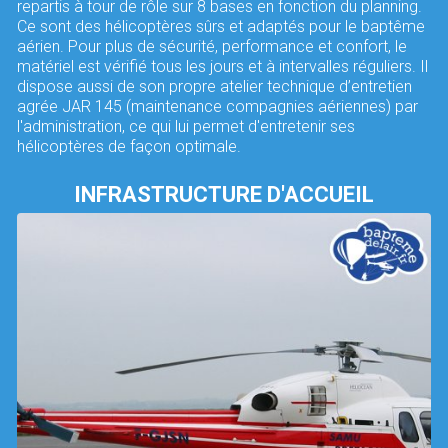
repartis à tour de rôle sur 8 bases en fonction du planning.
Ce sont des hélicoptères sûrs et adaptés pour le baptême
aérien. Pour plus de sécurité, performance et confort, le
matériel est vérifié tous les jours et à intervalles réguliers. Il
dispose aussi de son propre atelier technique d’entretien
agrée JAR 145 (maintenance compagnies aériennes) par
l'administration, ce qui lui permet d'entretenir ses
hélicoptères de façon optimale.
INFRASTRUCTURE D'ACCUEIL