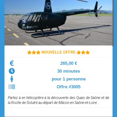
OPEN SUBMENU (SIMULATEUR)
SIMULATEUR
OPEN SUBMENU (DRÔNE)
DRÔNE
NOUVELLE OFFRE
265,00 €
30 minutes
pour 1 personne
Offre #3005
Partez à en hélicoptère à la découverte des Quais de Saône et de
la Roche de Solutré au départ de Mâcon en Saône-et-Loire.