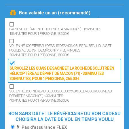
Bon valable un an (recommandé)
BAPTÊME DE L'AIR EN HÉLICOPTÈRE À MÂCON (71) - 15 MINUTES
15 MINUTES
, POUR 1 PERSONNE
, 135.00 €
VOL EN HÉLICOPTÈRE AU-DESSUS DES VIGNOBLES DU BEAUJOLAIS ET
POUILLY AU DÉPART DE MÂCON (71) - 20 MINUTES
20 MINUTES
, POUR 1 PERSONNE
, 180.00 €
SURVOLEZ LES QUAIS DE SAÔNE ET LA ROCHE DE SOLUTRÉ EN
HÉLICOPTÈRE AU DÉPART DE MACON (71) - 30 MINUTES
30 MINUTES
, POUR 1 PERSONNE
, 265.00 €
VOL EN HÉLICOPTÈRE AU-DESSUS DES JOYAUX DE LA BOURGOGNE AU
DÉPART DE MÂCON (71) - 40 MINUTES
40 MINUTES
, POUR 1 PERSONNE
, 360.00 €
BON SANS DATE : LE BÉNÉFICIAIRE DU BON CADEAU
CHOISIRA LA DATE DE VOL EN TEMPS VOULU
Pas d'assurance FLEX