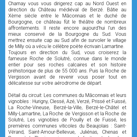
Charnay vous vous dirigerez cap au Nord Ouest en
direction du Château médiéval de Berzé. Bâtie au
Xème siècle entre le Mâconnais et le duché de
Bourgogne, ce château fût le théâtre de nombreux
affrontements. Il reste encore aujourd'hui l'un des
mieux conservé de la Bourgogne du Sud. Vous
mettrez ensuite cap au Sud afin de survoler le village
de Milly où a vécu le célèbre poète écrivain Lamartine.
Toujours en direction du Sud, vous croiserez la
fameuse Roche de Solutré, connue dans le monde
entier pour ses roches calcaires et son histoire
préhistorique de plus de 55 000 ans. Puis la Roche de
Vergisson avant de revenir vous poser tout en
délicatesse sur votre aérodrome de départ.
Détail du circuit: Les communes du Mâconnais et leurs
vignobles : Hurigny, Clessé, Azé, Verzé, Prissé et Fuissé,
La Roche-Vineuse, Berzé-la-Ville, Berzé-le-Châtel et
Milly-Lamartine, La Roche de Vergisson et la Roche de
Solutré, Les vignobles de Pouilly et de Fuissé, les
premières communes viticoles du Beaujolais : Saint-
Vérand, Saint-Amour-Bellevue, Juliénas, Chenas et