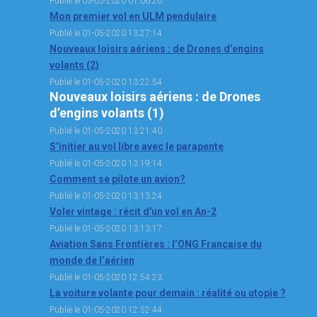
Publié le 03-05-2020 01:06:26
Mon premier vol en ULM pendulaire
OPEN SUBMENU (SIMULATEUR)
SIMULATEUR
Publié le 01-05-2020 13:27:14
OPEN SUBMENU (DRÔNE)
DRÔNE
Nouveaux loisirs aériens : de Drones d’engins
volants (2)
Publié le 01-05-2020 13:22:54
Nouveaux loisirs aériens : de Drones
d’engins volants (1)
Publié le 01-05-2020 13:21:40
S’initier au vol libre avec le parapente
Publié le 01-05-2020 13:19:14
Comment se pilote un avion?
Publié le 01-05-2020 13:13:24
Voler vintage : récit d'un vol en An-2
Publié le 01-05-2020 13:13:17
Aviation Sans Frontières : l’ONG Française du
monde de l’aérien
Publié le 01-05-2020 12:54:23
La voiture volante pour demain : réalité ou utopie ?
Publié le 01-05-2020 12:52:44