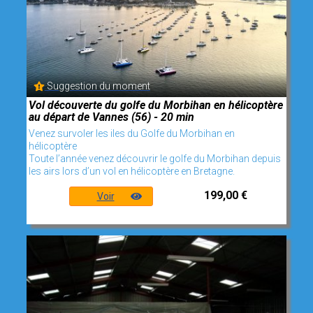
Suggestion du moment
Vol découverte du golfe du Morbihan en hélicoptère
au départ de Vannes (56) - 20 min
Venez survoler les iles du Golfe du Morbihan en
hélicoptère
Toute l’année venez découvrir le golfe du Morbihan depuis
les airs lors d’un vol en hélicoptère en Bretagne.
199,00 €
Voir