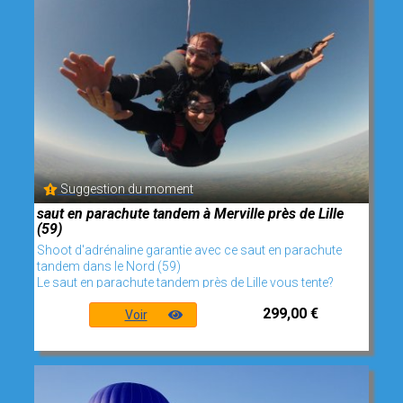
Suggestion du moment
saut en parachute tandem à Merville près de Lille
(59)
Shoot d'adrénaline garantie avec ce saut en parachute
tandem dans le Nord (59)
Le saut en parachute tandem près de Lille vous tente?
299,00 €
Voir