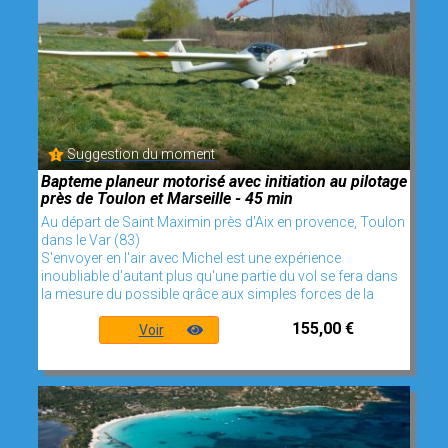
Suggestion du moment
Bapteme planeur motorisé avec initiation au pilotage
près de Toulon et Marseille - 45 min
Au départ de Saint Maximin près d'Aix en provence, Toulon
dans le Var (83)
S'envoyer en l'air avec Michel est une expérience
inoubliable d'autant plus qu'une partie du vol se fera dans
la mesure du possible grâce aux simples forces de la
155,00 €
Voir