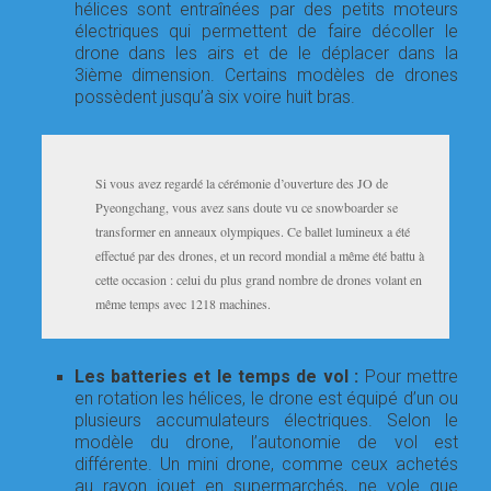
hélices sont entraînées par des petits moteurs
électriques qui permettent de faire décoller le
drone dans les airs et de le déplacer dans la
3ième dimension. Certains modèles de drones
possèdent jusqu’à six voire huit bras.
Si vous avez regardé la cérémonie d’ouverture des JO de
Pyeongchang, vous avez sans doute vu ce snowboarder se
transformer en anneaux olympiques. Ce ballet lumineux a été
effectué par des drones, et un record mondial a même été battu à
cette occasion : celui du plus grand nombre de drones volant en
même temps avec 1218 machines.
Les batteries et le temps de vol :
Pour mettre
en rotation les hélices, le drone est équipé d’un ou
plusieurs accumulateurs électriques. Selon le
modèle du drone, l’autonomie de vol est
différente. Un mini drone, comme ceux achetés
au rayon jouet en supermarchés, ne vole que