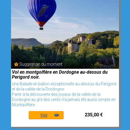
Suggestion du moment
Vol en montgolfière en Dordogne au-dessus du
Perigord noir.
Une Balade en ballon exceptionelle au-dessus du Perigord
et de la vallée de la Dordogne.
Partir à la découverte des joyaux de la vallée de la
Dordogne au gré des vents n'a jamais été aussi simple en
Montgolfière.
235,00 €
Voir