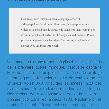
Désormais bien implantés dans le paysage aérien et
vidéographique, les drones offrent aux photographes et aux
vidéastes la possibilité de prendre de la hauteur dans leurs prises
de vues, remplaçant parfois les hélicoptères traditionnels. Photo
prise à Kunïgssee, dans les Alpes Bavaroises, en décembre
dernier avec un drone DJI Spark.
Le concept du drone remonte à plus d’un siècle, à la fin
de la première guerre mondiale, lorsque le capitaine
Max Boucher met au point un système de pilotage
automatique qui fait voler sur plus de cent kilomètres
un avion Voisin BN3. Ainsi, dès les années 1920, des
avions sans pilote radiocommandés voient le jour.
Néanmoins, cette dénomination de « drone » n’est
donnée que dans les années 1930. Finalement, les
drones ne sont utilisés réellement que depuis leur