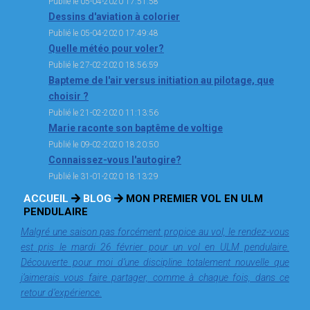
Publié le 05-04-2020 17:51:58
Dessins d'aviation à colorier
Publié le 05-04-2020 17:49:48
Quelle météo pour voler?
Publié le 27-02-2020 18:56:59
Bapteme de l'air versus initiation au pilotage, que
choisir ?
Publié le 21-02-2020 11:13:56
Marie raconte son baptême de voltige
Publié le 09-02-2020 18:20:50
Connaissez-vous l'autogire?
Publié le 31-01-2020 18:13:29
ACCUEIL
BLOG
MON PREMIER VOL EN ULM
PENDULAIRE
Malgré une saison pas forcément propice au vol, le rendez-vous
est pris le mardi 26 février pour un vol en ULM pendulaire.
Découverte pour moi d’une discipline totalement nouvelle que
j’aimerais vous faire partager, comme à chaque fois, dans ce
retour d’expérience.