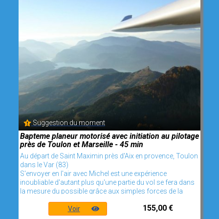
Suggestion du moment
Bapteme planeur motorisé avec initiation au pilotage
près de Toulon et Marseille - 45 min
Au départ de Saint Maximin près d'Aix en provence, Toulon
dans le Var (83)
S'envoyer en l'air avec Michel est une expérience
inoubliable d'autant plus qu'une partie du vol se fera dans
la mesure du possible grâce aux simples forces de la
155,00 €
Voir