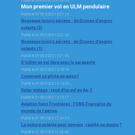
Publié le 03-05-2020 01:06:26
Mon premier vol en ULM pendulaire
OPEN SUBMENU (SIMULATEUR)
SIMULATEUR
Publié le 01-05-2020 13:27:14
OPEN SUBMENU (DRÔNE)
DRÔNE
Nouveaux loisirs aériens : de Drones d’engins
volants (2)
Publié le 01-05-2020 13:22:54
Nouveaux loisirs aériens : de Drones d’engins
volants (1)
Publié le 01-05-2020 13:21:40
S’initier au vol libre avec le parapente
Publié le 01-05-2020 13:19:14
Comment se pilote un avion?
Publié le 01-05-2020 13:13:24
Voler vintage : récit d'un vol en An-2
Publié le 01-05-2020 13:13:17
Aviation Sans Frontières : l’ONG Française du
monde de l’aérien
Publié le 01-05-2020 12:54:23
La voiture volante pour demain : réalité ou utopie ?
Publié le 01-05-2020 12:52:44