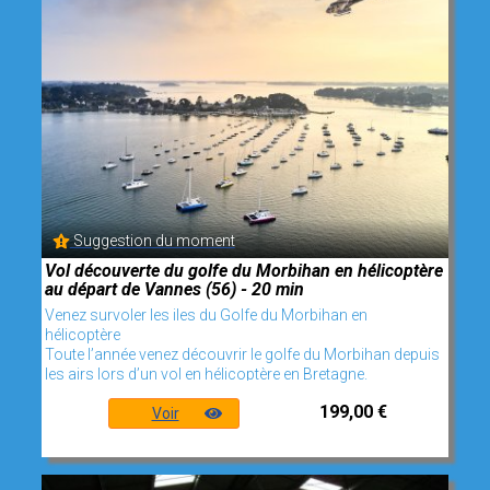
Suggestion du moment
Vol découverte du golfe du Morbihan en hélicoptère
au départ de Vannes (56) - 20 min
Venez survoler les iles du Golfe du Morbihan en
hélicoptère
Toute l’année venez découvrir le golfe du Morbihan depuis
les airs lors d’un vol en hélicoptère en Bretagne.
199,00 €
Voir